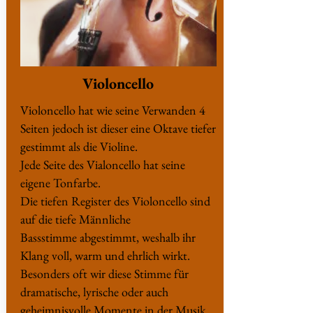
Violoncello
Violoncello hat wie seine Verwanden 4
Seiten jedoch ist dieser eine Oktave tiefer
gestimmt als die Violine.
Jede Seite des Vialoncello hat seine
eigene Tonfarbe.
Die tiefen Register des Violoncello sind
auf die tiefe Männliche
Bassstimme abgestimmt, weshalb ihr
Klang voll, warm und ehrlich wirkt.
Besonders oft wir diese Stimme für
dramatische, lyrische oder auch
geheimnisvolle Momente in der Musik