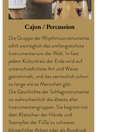
Cajon / Percussion
Die Gruppe der Rhythmusinstrumente
zählt womöglich das umfangreichste
Instrumentarium der Welt. In fast
jedem Kulturkreis der Erde wird auf
unterschiedlichste Art und Weise
getrommelt, und das vermutlich schon
so lange wie es Menschen gibt.
Die Geschichte der Schlaginstrumente
ist wahrscheinlich die älteste aller
Instrumentengruppen. Sie beginnt mit
dem Klatschen der Hände und
Stampfen der Füße zu schwerer
körperlicher Arbeit oder als Ausdruck