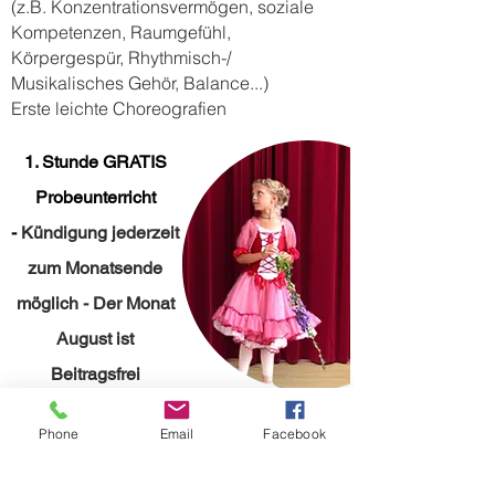
(z.B. Konzentrationsvermögen, soziale
Kompetenzen, Raumgefühl,
Körpergespür, Rhythmisch-/
Musikalisches Gehör, Balance...)
Erste leichte Choreografien
​1. Stunde GRATIS
Probeunterricht
-
Kündigung jederzeit
zum Monatsende
möglich - Der Monat
August ist
Beitragsfrei
Tanz im Kindesalter fördert:
Phone
Email
Facebook
Entwicklung von motorischen Fähigkeiten
Steigerung von Konzentration und