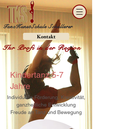
TanzKunstSchule Schullerer
Kontakt
Ihr Profi in der Region
Kindertanz 5-7
Jahre
Individuelle Förderung, Kreativität,
ganzheitliche Entwicklung
Freude an Tanz und Bewegung